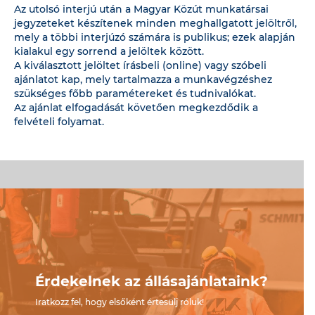
Az utolsó interjú után a Magyar Közút munkatársai
jegyzeteket készítenek minden meghallgatott jelöltről,
mely a többi interjúzó számára is publikus; ezek alapján
kialakul egy sorrend a jelöltek között.
A kiválasztott jelöltet írásbeli (online) vagy szóbeli
ajánlatot kap, mely tartalmazza a munkavégzéshez
szükséges főbb paramétereket és tudnivalókat.
Az ajánlat elfogadását követően megkezdődik a
felvételi folyamat.
Érdekelnek az állásajánlataink?
Iratkozz fel, hogy elsőként értesülj róluk!