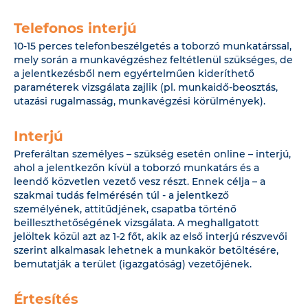
Telefonos interjú
10-15 perces telefonbeszélgetés a toborzó munkatárssal,
mely során a munkavégzéshez feltétlenül szükséges, de
a jelentkezésből nem egyértelműen kideríthető
paraméterek vizsgálata zajlik (pl. munkaidő-beosztás,
utazási rugalmasság, munkavégzési körülmények).
Interjú
Preferáltan személyes – szükség esetén online – interjú,
ahol a jelentkezőn kívül a toborzó munkatárs és a
leendő közvetlen vezető vesz részt. Ennek célja – a
szakmai tudás felmérésén túl - a jelentkező
személyének, attitűdjének, csapatba történő
beilleszthetőségének vizsgálata. A meghallgatott
jelöltek közül azt az 1-2 főt, akik az első interjú részvevői
szerint alkalmasak lehetnek a munkakör betöltésére,
bemutatják a terület (igazgatóság) vezetőjének.
Értesítés